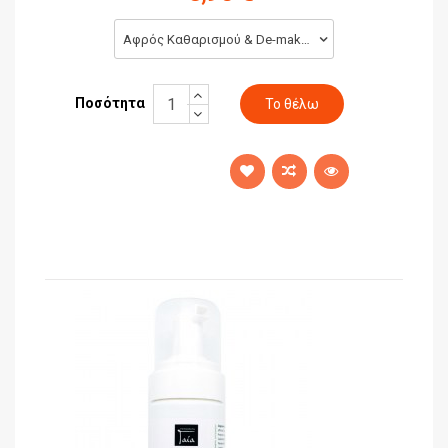
Αφρός Καθαρισμού & De-make up Γιασεμί 100ml (8,90 €)
Ποσότητα