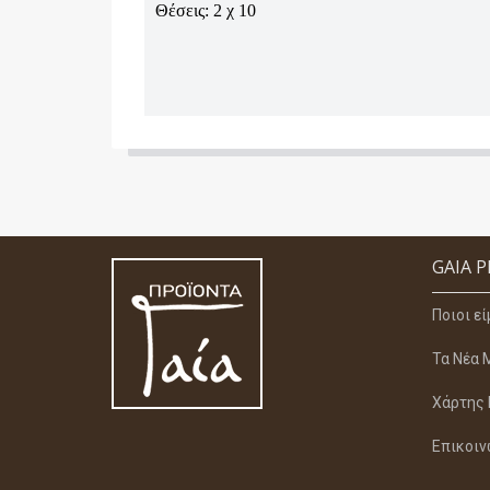
Θέσεις: 2 χ 10
GAIA 
Ποιοι ε
Τα Νέα 
Χάρτης 
Επικοιν