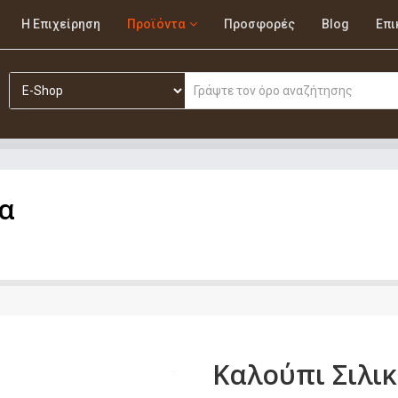
Η Επιχείρηση
Προϊόντα
Προσφορές
Blog
Επι
α
Καλούπι Σιλι