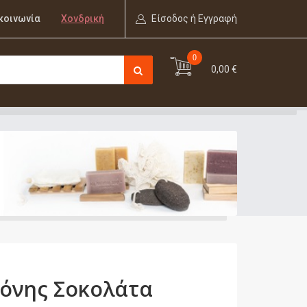
κοινωνία
Χονδρική
Είσοδος ή Εγγραφή
0
0,00 €
κόνης Σοκολάτα