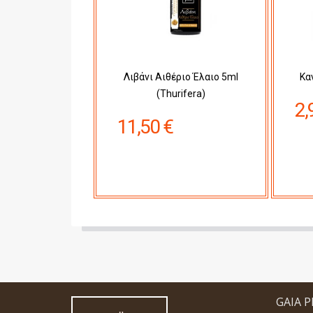
Λιβάνι Αιθέριο Έλαιο 5ml
Κα
(Thurifera)
2,
11,50 €
GAIA 