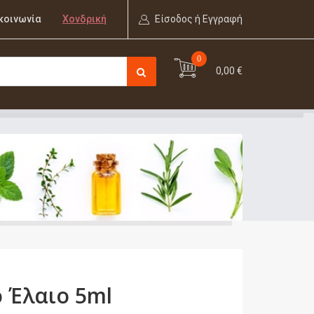
κοινωνία
Χονδρική
Είσοδος ή Εγγραφή
0
0,00 €
 Έλαιο 5ml