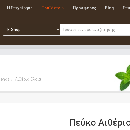
Η Επιχείρηση
Προϊόντα
Προσφορές
Blog
Επι
Blends
Αιθέρια Έλαια
Πεύκο Αιθέριο