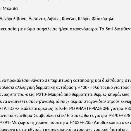
: Μεσαία
Δενδρολίβανο, Λεβάντα, Λιβάνι, Κανέλα, Κέδρο, Φασκόμηλο.
υσκευασία με πώμα ασφαλείας ή/και σταγονόμετρο. Τα 5ml διατίθεν
ί να προκαλέσει θάνατο σε περίπτωση κατάποσης και διείσδυσης στ
καλέσει αλλεργική δερματική αντίδραση. H400- Πολύ τοξικό για τους
όνιες επιπτώ-σεις. P210- Μακριά από θερμότητα, θερμές επιφάνειες,
ε να αναπνέετε σκόνη/αναθυμιάσεις/ αέρια/ σταγονίδια/ατμού/ εκν
ΑΤΑΠΟΣΗΣ: καλέστε αμέσως το ΚΕΝΤΡΟ ΔΗΛΗΤΗΡΙΑΣΕΩΝ/ γιατρό. P33
ανιστεί εξάνθημα: Συμβουλευτείτε/ Επισκεφθείτε γιατρό. P370+P37
. P391- Μαζέψτε τη χυμένη ποσότητα. P403+P235- Αποθηκεύεται σε κ
ύμφωνα με τις εθνικά ή περιφερειακά ισχύουσες νομικές διατάξεις.