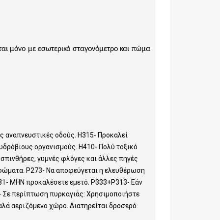
ται μόνο με εσωτερικό σταγονόμετρο και πώμα
ις αναπνευστικές οδούς. H315- Προκαλεί
 υδρόβιους οργανισμούς. H410- Πολύ τοξικό
 σπινθήρες, γυμνές φλόγες και άλλες πηγές
εφώματα. P273- Να αποφεύγεται η ελευθέρωση
1- ΜΗΝ προκαλέσετε εμετό. P333+P313- Εάν
8- Σε περίπτωση πυρκαγιάς: Χρησιμοποιήστε
αλά αεριζόμενο χώρο. Διατηρείται δροσερό.