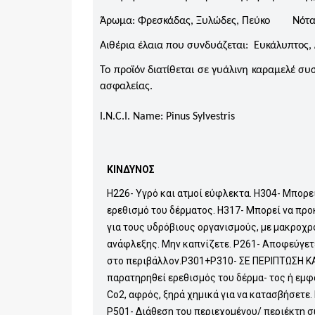
Άρωμα: Φρεσκάδας, Ξυλώδες, Πεύκο Νότα
Αιθέρια έλαια που συνδυάζεται: Ευκάλυπτος, 
Το προϊόν διατίθεται σε γυάλινη καραμελέ σ
ασφαλείας.
I.N.C.I. Name:
Pinus Sylvestris
ΚΙΝΔΥΝΟΣ
H226- Υγρό και ατμοί εύφλεκτα. Η304- Μπορε
ερεθισμό του δέρματος. H317- Μπορεί να προ
για τους υδρόβιους οργανισμούς, με μακροχρ
ανάφλεξης. Μην καπνίζετε. P261- Αποφεύγετ
στο περιβάλλον.P301+P310- ΣΕ ΠΕΡΙΠΤΩΣΗ Κ
παρατηρηθεί ερεθισμός του δέρμα- τος ή εμφ
Co2, αφρός, ξηρά χημικά για να κατασβήσετε
P501- Διάθεση του περιεχομένου/ περιέκτη σ